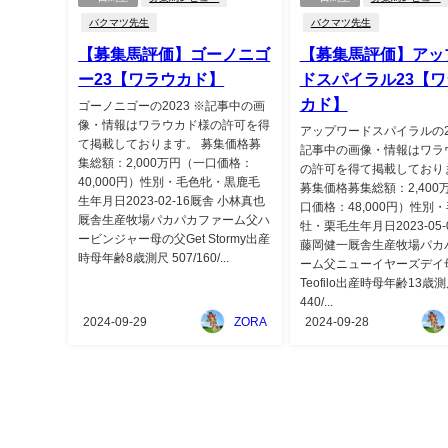
バクマツ先生
バクマツ先生
【募集馬評価】ゴーノニゴ
【募集馬評価】アッ
ー23【ワラウカド】
ドスパイラル23【ワ
カド】
ゴーノニゴーの2023 ※記事中の画
像・情報はワラウカド様の許可を得
アップワードスパイラルの20
て掲載しております。 募集価格募
記事中の画像・情報はワラ
集総額：2,000万円（一口価格：
の許可を得て掲載しており
40,000円）性別・毛色牝・黒鹿毛
募集価格募集総額：2,400
生年月日2023-02-16厩舎 小林真也
口価格：48,000円）性別
厩舎生産牧場パカパカファーム父ハ
牡・栗毛生年月日2023-05-
ービンジャー母の父Get Stormy出産
藤岡健一厩舎生産牧場パカ
時母年齢8歳測尺 507/160/...
ーム父ニューイヤーズデイ
Teofilo出産時母年齢13歳
440/...
2024-09-29
ZORA
2024-09-28