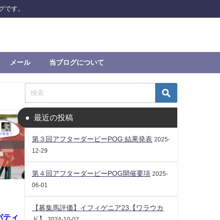
グです。
メール
当ブログについて
最近の投稿
第３回アフターダービーPOG 結果発表
2025-
12-29
第４回アフターダービーPOG開催要項
2025-
06-01
【募集馬評価】イフィゲニア23【ワラウカ
パティ
ド】
2024-10-02