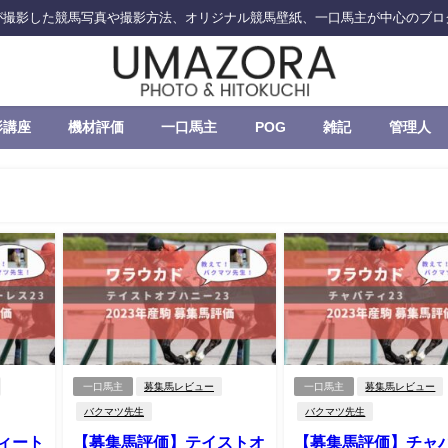
が撮影した競馬写真や撮影方法、オリジナル競馬壁紙、一口馬主が中心のブロ
影講座
機材評価
一口馬主
POG
雑記
管理人
一口馬主
募集馬レビュー
一口馬主
募集馬レビュー
バクマツ先生
バクマツ先生
ィート
【募集馬評価】テイストオ
【募集馬評価】チャ