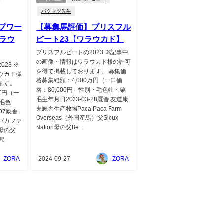
バクマツ先生
プワー
【募集馬評価】ブリスフル
ラウ
ビート23【ワラウカド】
ブリスフルビートの2023 ※記事中
の画像・情報はワラウカド様の許可
23 ※
を得て掲載しております。 募集価
ウカド様
格募集総額：4,000万円（一口価
ます。
格：80,000円）性別・毛色牡・栗
万円（一
毛生年月日2023-03-28厩舎 友道康
・毛色
夫厩舎生産牧場Paca Paca Farm
07厩舎
Overseas（外国産馬）父Sioux
パカファ
Nation母の父Be...
母の父
測尺
ZORA
2024-09-27
ZORA