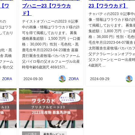
【ワ
ブハニー23【ワラウカ
23【ワラウカド】
ド】
チャパティの2023 ※記事
像・情報はワラウカド様の
スの
テイストオブハニーの2023 ※記事
て掲載しております。 募集
報はワラ
中の画像・情報はワラウカド様の許
集総額： 1,800 万円（一口
しており
可を得て掲載しております。 募集
格： 36,000 円）性別・毛
価格募集総額： 1,500 万円（一口価
毛生年月日2023-04-07厩舎
格： 30,000 円）性別・毛色牝・黒
太郎厩舎生産牧場パカパカ
毛色牝・黒
鹿毛生年月日2023-04-23厩舎 嘉藤
父デクラレーションオブウ
厩舎 髙橋
貴行厩舎生産牧場パカパカファーム
父スクリーンヒーロー出産
ファーム
父パイロ母の父オルフェーヴル出産
4歳測尺 ...
ト母の父
時母年齢6歳測尺 469/157/...
ZORA
2024-09-30
ZORA
2024-09-29
一口馬主
募集馬レビュー