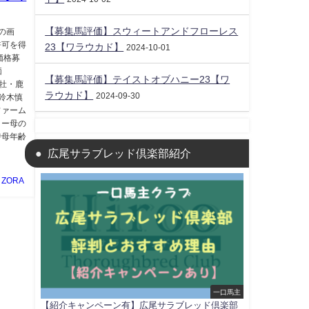
【募集馬評価】スウィートアンドフローレス
中の画
許可を得
23【ワラウカド】
2024-10-01
価格募
価
【募集馬評価】テイストオブハニー23【ワ
色牡・鹿
ラウカド】
2024-09-30
 鈴木慎
ファーム
ォー母の
時母年齢
広尾サラブレッド倶楽部紹介
ZORA
一口馬主
【紹介キャンペーン有】広尾サラブレッド倶楽部