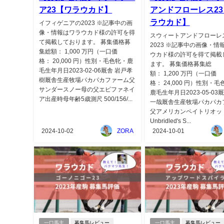
ア23【ワラウカド】
アンドフローレス23
ラウカド】
イフィゲニアの2023 ※記事中の画
像・情報はワラウカド様の許可を得
スウィートアンドフローレ
て掲載しております。 募集価格募
2023 ※記事中の画像・情
集総額： 1,000 万円（一口価
ウカド様の許可を得て掲載
格： 20,000 円）性別・毛色牝・鹿
ます。 募集価格募集総
毛生年月日2023-02-06厩舎 岩戸孝
額： 1,200 万円（一口価
樹厩舎生産牧場パカパカファーム父
格： 24,000 円）性別・
サンダースノー母の父エピファネイ
鹿毛生年月日2023-05-03
ア出産時母年齢5歳測尺 500/156/...
一哉厩舎生産牧場パカパカ
父アメリカンペイトリオッ
Unbridled's S...
2024-10-02
ZORA
2024-10-01
一口馬主
募集馬レビュー
一口馬主
募集馬レビュー