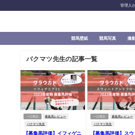
管理人
競馬壁紙
競馬写真
撮
バクマツ先生の記事一覧
一口馬主
募集馬レビュー
一口馬主
募集馬レビュー
バクマツ先生
バクマツ先生
【募集馬評価】イフィゲニ
【募集馬評価】スウ