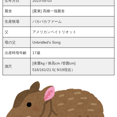
生年月日
2023-05-03
厩舎
[栗東] 髙橋一哉厩舎
生産牧場
パカパカファーム
父
アメリカンペイトリオット
母の父
Unbridled's Song
出産時母年齢
17歳
[体重kg / 体高cm /管囲cm]
測尺
516/161/21.5( 9/19現在）