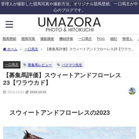
管理人が撮影した競馬写真や撮影方法、オリジナル競馬壁紙、一口馬主が中
心のブログです。
競馬壁紙
競馬写真
撮影講座
機材評価
一口馬主
POG
雑記
管理人
ホーム
一口馬主
【募集馬評価】スウィートアンドフローレス23【ワラウカ
ド】
一口馬主
募集馬レビュー
バクマツ先生
【募集馬評価】スウィートアンドフローレス
23【ワラウカド】
2024-10-01
2024-10-01
スウィートアンドフローレスの2023