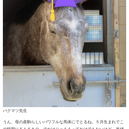
バクマツ先生
うん、母の産駒らしいパワフルな馬体にでとるね。５月生まれでこ
の時期に５１６キロ。でかけりゃええってわけでもないけど、半姉