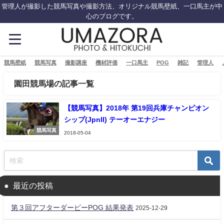
管理人が撮影した競馬写真や撮影方法、オリジナル競馬壁紙、一口馬主が中
心のブログです。
競馬壁紙
競馬写真
撮影講座
機材評価
一口馬主
POG
雑記
管理人
園田競馬場の記事一覧
【競馬写真】2018年 第19回兵庫チャンピオン
シップ(JpnII) テーオーエナジー
競馬写真
2018-05-04
最近の投稿
第３回アフターダービーPOG 結果発表
2025-12-29