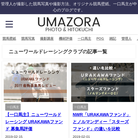
管理人が撮影した競馬写真や撮影方法、オリジナル競馬壁紙、一口馬主が中
心のブログです。
競馬壁紙
競馬写真
撮影講座
機材評価
一口馬主
POG
雑記
管理人
ニューワールドレーシングクラブの記事一覧
一口馬主
一口馬主
【一口馬主】ニューワールド
NWR「URAKAWAファンド」
レーシング URAKAWAファン
とノルマンディー「スターズ
ド 募集馬評価
ファンド」の違いを比較
2019-02-15
2019-02-01