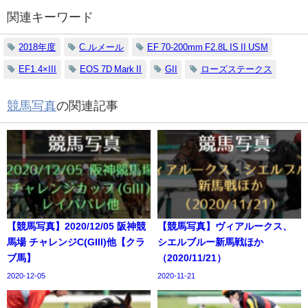
関連キーワード
2018年度
C.ルメール
EF 70-200mm F2.8L IS II USM
EF1.4×III
EOS 7D Mark II
GII
ローズステークス
競馬写真
の関連記事
【競馬写真】2020/12/05 阪神競
【競馬写真】ヴィアルークス、
馬場 チャレンジC(GIII)他【クラ
シエルブルー新馬戦ほか
ブ馬】
（2020/11/21）
2020-12-05
2020-11-21