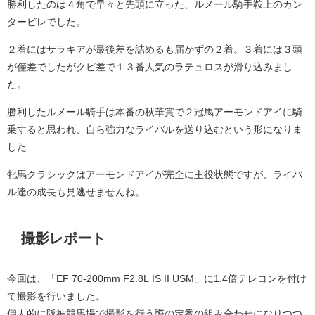
勝利したのは４角で早々と先頭に立った、ルメール騎手鞍上のカン
タービレでした。
２着にはサラキアが最後差を詰めるも届かずの２着。３着には３頭
が僅差でしたがクビ差で１３番人気のラテュロスが滑り込みまし
た。
勝利したルメール騎手は本番の秋華賞で２冠馬アーモンドアイに騎
乗すると思われ、自ら強力なライバルを送り込むという形になりま
した
牝馬クラシックはアーモンドアイが完全に主役状態ですが、ライバ
ル達の成長も見逃せませんね。
撮影レポート
今回は、「EF 70-200mm F2.8L IS II USM」に1.4倍テレコンを付け
て撮影を行いました。
個人的に阪神競馬場で撮影を行う際の定番の組み合わせになりつつ