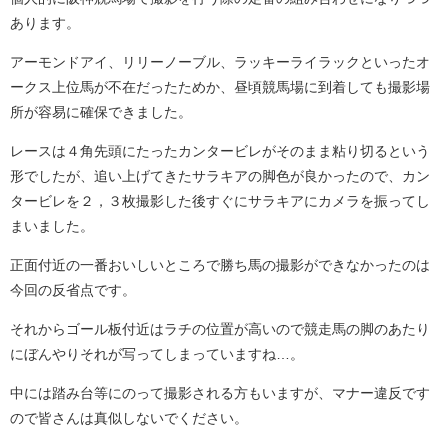
あります。
アーモンドアイ、リリーノーブル、ラッキーライラックといったオ
ークス上位馬が不在だったためか、昼頃競馬場に到着しても撮影場
所が容易に確保できました。
レースは４角先頭にたったカンタービレがそのまま粘り切るという
形でしたが、追い上げてきたサラキアの脚色が良かったので、カン
タービレを２，３枚撮影した後すぐにサラキアにカメラを振ってし
まいました。
正面付近の一番おいしいところで勝ち馬の撮影ができなかったのは
今回の反省点です。
それからゴール板付近はラチの位置が高いので競走馬の脚のあたり
にぼんやりそれが写ってしまっていますね…。
中には踏み台等にのって撮影される方もいますが、マナー違反です
ので皆さんは真似しないでください。