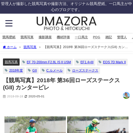
管理人が撮影した競馬写真や撮影方法、オリジナル競馬壁紙、一口馬主が中
心のブログです。
競馬壁紙
競馬写真
撮影講座
機材評価
一口馬主
POG
雑記
管理人
ホーム
競馬写真
【競馬写真】2018年 第36回ローズステークス(GII) カンタ
ービレ
競馬写真
EF 70-200mm F2.8L IS II USM
EF1.4×III
EOS 7D Mark II
2018年度
GII
C.ルメール
ローズステークス
【競馬写真】2018年 第36回ローズステークス
(GII) カンタービレ
2018-09-18
2020-05-01