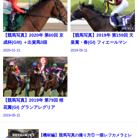
【競馬写真】2020年 第60回 京
【競馬写真】2019年 第159回 天
成杯(GIII) ＋出資馬3頭
皇賞・春(GI) フィエールマン
2020-01-21
2019-05-11
【競馬写真】2019年 第79回 桜
花賞(GI) グランアレグリア
2019-05-11
【機材編】競馬写真の撮り方① 一眼レフカメラとレ