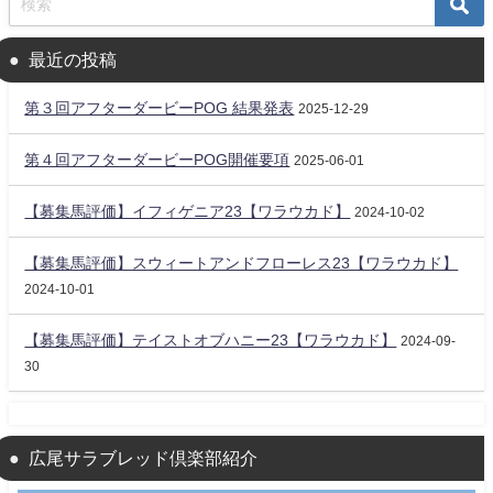
最近の投稿
第３回アフターダービーPOG 結果発表
2025-12-29
第４回アフターダービーPOG開催要項
2025-06-01
【募集馬評価】イフィゲニア23【ワラウカド】
2024-10-02
【募集馬評価】スウィートアンドフローレス23【ワラウカド】
2024-10-01
【募集馬評価】テイストオブハニー23【ワラウカド】
2024-09-
30
広尾サラブレッド倶楽部紹介