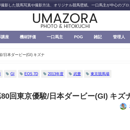
が撮影した競馬写真や撮影方法、オリジナル競馬壁紙、一口馬主が中心のブロ
影講座
機材評価
一口馬主
POG
雑記
管理人
/日本ダービー(GI) キズナ
M
GI
EOS 7D
2013年度
武豊
東京競馬場
第80回東京優駿/日本ダービー(GI) キズ