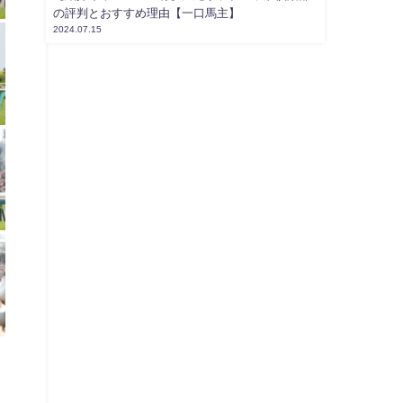
の評判とおすすめ理由【一口馬主】
2024.07.15