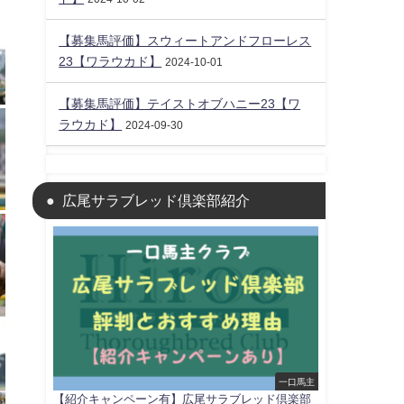
【募集馬評価】スウィートアンドフローレス
23【ワラウカド】
2024-10-01
【募集馬評価】テイストオブハニー23【ワ
ラウカド】
2024-09-30
広尾サラブレッド倶楽部紹介
一口馬主
【紹介キャンペーン有】広尾サラブレッド倶楽部