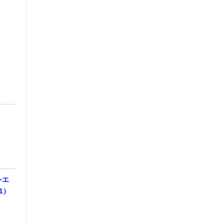
シエ
1）