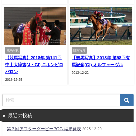
競馬写真
競馬写真
【競馬写真】2018年 第141回
【競馬写真】2013年 第58回有
中山大障害(J・GI) ニホンピロ
馬記念(GI) オルフェーヴル
バロン
2013-12-22
2018-12-25
最近の投稿
第３回アフターダービーPOG 結果発表
2025-12-29